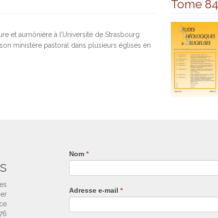
Tome 8
re et aumônière à l’Université de Strasbourg
son ministère pastoral dans plusieurs églises en
Nom
Si
*
s
vous
êtes
un
ses
Adresse e-mail
*
humain,
ier
ne
nce
remplissez
 76