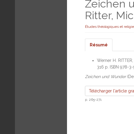
Zeichen u
Ritter, Mi
Études théologiques et religi
Résumé
Werner H. RITTER,
316 p. ISBN 978-3
Zeichen und Wunder
(Des
Télécharger l'article gr
p. 265-271