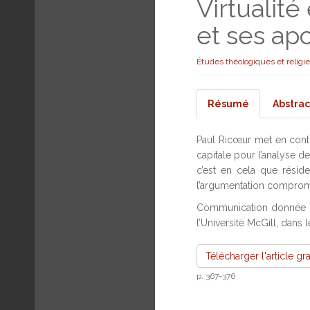
Virtualité
et ses ap
Études théologiques et religi
Résumé
Abstrac
Paul Ricœur met en contra
capitale pour l’analyse d
c’est en cela que réside
l’argumentation comprome
Communication donnée au
l’Université McGill, dans
Télécharger l'article gr
p. 367-376