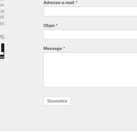
Adresse e-mail
*
humain,
ier
ne
nce
remplissez
 76
pas
 91
Objet
*
ce
es
champ.
Message
*