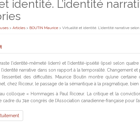
 et identité. L’identité narra
ories
euses
>
Articles
>
BOUTIN Maurice
>
Virtualité et identité. L’identité narrative selo
t
ste l’identité-mêmeté (idem) et l’identité-ipséité (ipse) selon quatre 
e l’identité narrative dans son rapport à la temporalité. Changement et
 l’essentiel des difficultés. Maurice Boutin montre qu’une certain
t, chez Ricœur, le passage de la sémantique à la pragmatique, bie
 colloque « Hommages à Paul Ricœur. La critique et la conviction,
 le cadre du 74e congrès de l’Association canadienne-française pour 
atuitement