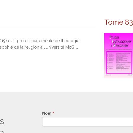
Tome 83
9) était professeur émérite de théologie
ophie de la religion à l’Université McGill,
Nom
Si
*
s
vous
êtes
un
ses