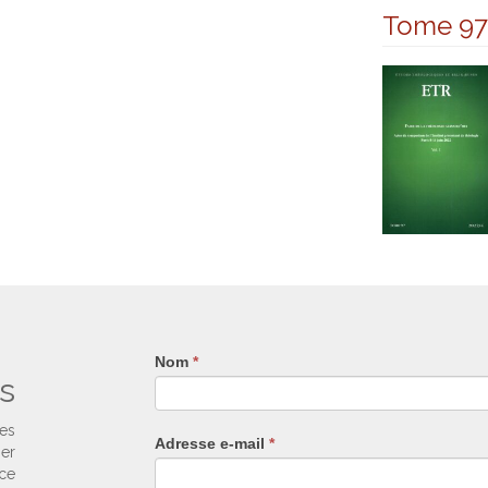
Tome 97
Nom
Si
*
s
vous
êtes
un
ses
Adresse e-mail
*
humain,
ier
ne
nce