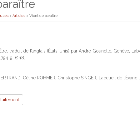
araître
euses
>
Articles
>
Vient de paraître
tre, traduit de l’anglais (États-Unis) par André Gounelle, Genève, La
794-9. € 18.
RTRAND, Céline ROHMER, Christophe SINGER, L’accueil de l’Évangile, Ly
atuitement