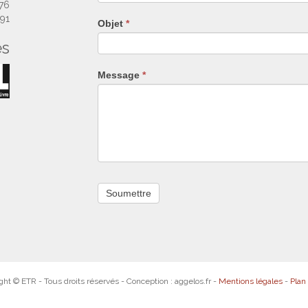
remplissez
 76
pas
 91
Objet
*
ce
es
champ.
Message
*
ght © ETR - Tous droits réservés - Conception : aggelos.fr -
Mentions légales
-
Plan