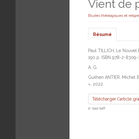
Vient de p
Études théologiques et religi
Résumé
Paul TILLICH, Le Nouvel Ê
190 p. ISBN 978-2-8309-1
A. G.
Guilhen ANTIER, Michel BE
», 2022.
Télécharger l'article gr
p. 544-546