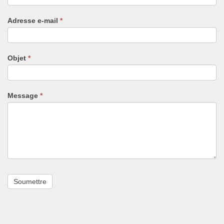
êtes
un
Adresse e-mail
*
humain,
ne
remplissez
pas
Objet
*
ce
champ.
Message
*