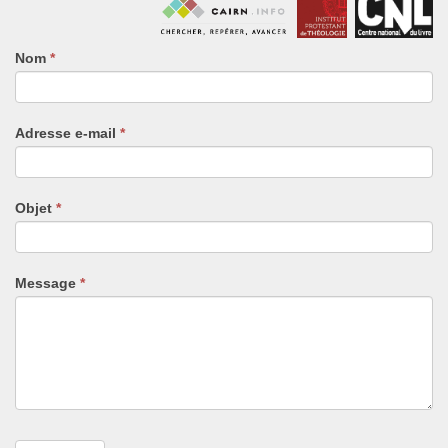
Nom
Si
*
vous
êtes
un
Adresse e-mail
*
humain,
ne
remplissez
pas
Objet
*
ce
champ.
Message
*