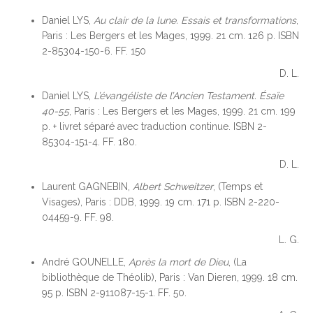
Daniel LYS,
Au clair de la lune. Essais et transformations
,
Paris : Les Bergers et les Mages, 1999. 21 cm. 126 p. ISBN
2-85304-150-6. FF. 150
D. L.
Daniel LYS,
L’évangéliste de l’Ancien Testament. Ésaïe
40-55
, Paris : Les Bergers et les Mages, 1999. 21 cm. 199
p. + livret séparé avec traduction continue. ISBN 2-
85304-151-4. FF. 180.
D. L.
Laurent GAGNEBIN,
Albert Schweitzer
, (Temps et
Visages), Paris : DDB, 1999. 19 cm. 171 p. ISBN 2-220-
04459-9. FF. 98.
L. G.
André GOUNELLE,
Après la mort de Dieu
, (La
bibliothèque de Théolib), Paris : Van Dieren, 1999. 18 cm.
95 p. ISBN 2-911087-15-1. FF. 50.