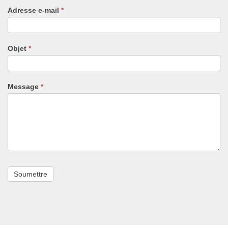
un
Adresse e-mail
*
humain,
ne
remplissez
pas
Objet
*
ce
champ.
Message
*