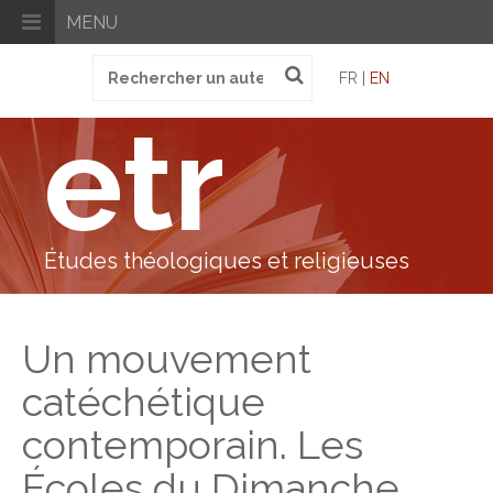
MENU
Recherche
FR |
EN
pour
:
etr
Études théologiques et religieuses
Un mouvement
catéchétique
contemporain. Les
Écoles du Dimanche