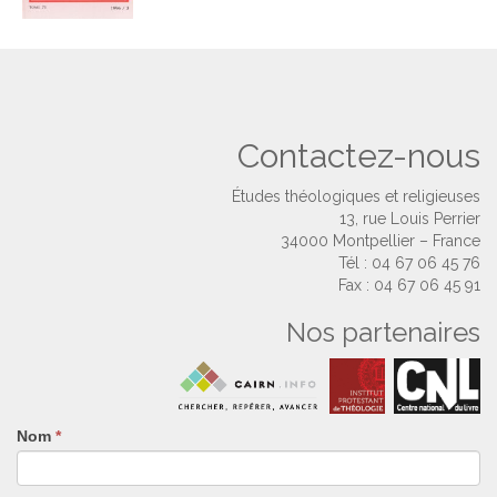
Contactez-nous
Études théologiques et religieuses
13, rue Louis Perrier
34000 Montpellier – France
Tél : 04 67 06 45 76
Fax : 04 67 06 45 91
Nos partenaires
Nom
Si
*
vous
êtes