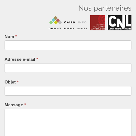
Nos partenaires
Nom
Si
*
vous
êtes
un
Adresse e-mail
*
humain,
ne
remplissez
pas
Objet
*
ce
champ.
Message
*