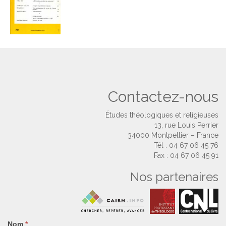
Contactez-nous
Études théologiques et religieuses
13, rue Louis Perrier
34000 Montpellier – France
Tél : 04 67 06 45 76
Fax : 04 67 06 45 91
Nos partenaires
Nom
Si
*