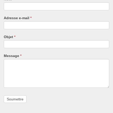
vous
êtes
un
Adresse e-mail
*
humain,
ne
remplissez
pas
Objet
*
ce
champ.
Message
*