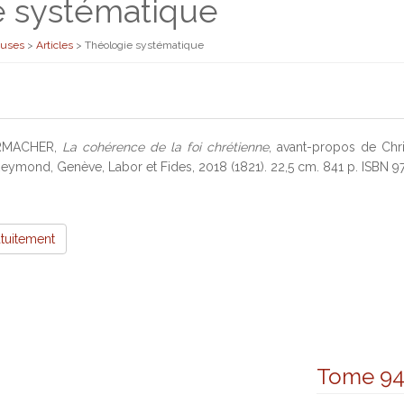
e systématique
euses
>
Articles
>
Théologie systématique
ERMACHER,
La cohérence de la foi chrétienne
, avant-propos de Chri
eymond, Genève, Labor et Fides, 2018 (1821). 22,5 cm. 841 p. ISBN 
atuitement
Tome 9