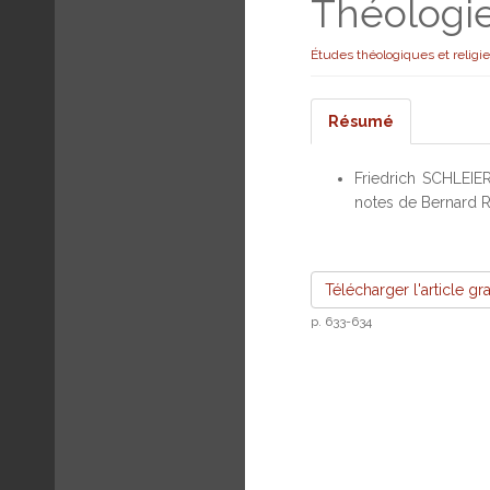
Théologi
Études théologiques et religi
Résumé
Friedrich SCHLEI
notes de Bernard R
Télécharger l'article gr
p. 633-634