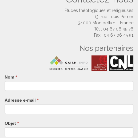
Études théologiques et religieuses
13, rue Louis Perrier
34000 Montpellier – France
Tél : 04 67 06 45 76
Fax : 04 67 06 45 91
Nos partenaires
Nom
Si
*
vous
êtes
un
Adresse e-mail
*
humain,
ne
remplissez
pas
Objet
*
ce
champ.