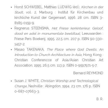
Horst SCHWEBEL, Matthias LUDWIG (éd.),
Kirchen in der
Stadt
, vol. 2, Marburg : Institut für Kirchenbau und
kirchliche Kunst der Gegenwart, 1996. 28 cm. ISBN 3-
8185-0159-9.
Regnerus STEENSMA,
Het Friese kerkinterieur. Geloof,
dood en adel in monumentale beeldtaal
, Leeuwarden :
Friese Pers Boekerij, 1995. 22,5 cm. 207 p. ISBN 90-330-
1457-2.
Masao TAKENAKA,
The Place where God Dwells. An
Introduction to Church Architecture in Asia
, Hong Kong :
Christian Conferencce of Asia/Asian Christian Art
Association, 1995. 26,5 cm. 113 p. ISBN 0-9597971-5-7.
Bernard REYMOND
Susan J. WHITE,
Christian Worship and Technological
Change
, Nashville : Abingdon, 1994. 23 cm. 176 p. ISBN
0-687-07663-3.
B. R.