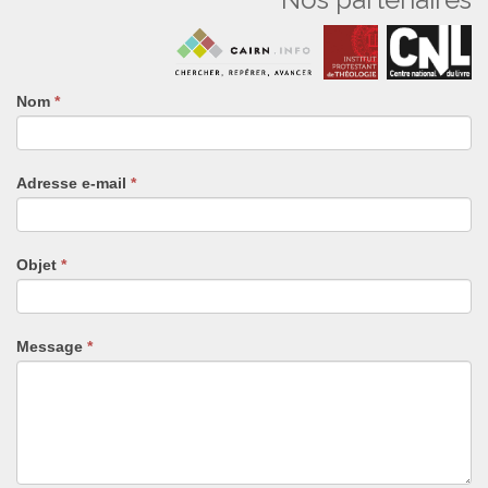
Nom
Si
*
vous
êtes
un
Adresse e-mail
*
humain,
ne
remplissez
pas
Objet
*
ce
champ.
Message
*