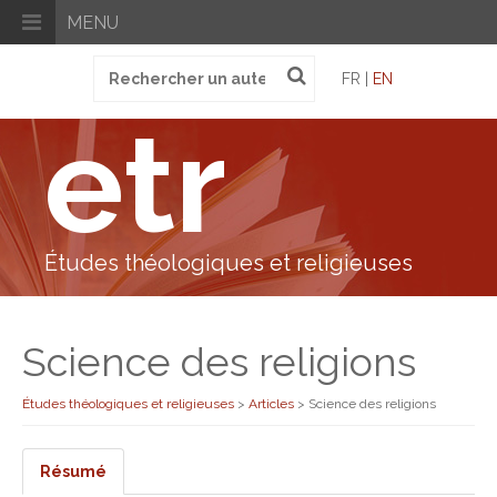
MENU
Recherche
FR |
EN
pour
:
etr
Études théologiques et religieuses
Science des religions
Études théologiques et religieuses
>
Articles
>
Science des religions
Résumé