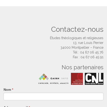
Contactez-nous
Études théologiques et religieuses
13, rue Louis Perrier
34000 Montpellier – France
Tél : 04 67 06 45 76
Fax : 04 67 06 45 91
Nos partenaires
Nom
Si
*
vous
êtes
un