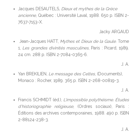
Jacques DESAUTELS,
Dieux et mythes de la Grèce
ancienne
, Québec : Université Laval, 1988. 650 p. ISBN 2-
7637-7153-X.
Jacky ARGAUD
Jean-Jacques HATT,
Mythes et Dieux de la Gaule
. Tome
1,
Les grandes divinités masculines
, Paris : Picard, 1989.
24 cm. 288 p. ISBN 2-7084-0365-6.
J. A.
Yan BREKILIEN
, Le message des Celtes
, (Documents),
Monaco : Rocher, 1989. 365 p. ISBN 2-268-00819-3.
J. A.
Francis SCHMIDT (éd.),
L’impossible polythéisme. Études
d’historiographie religieuse
, (Ordres sociaux), Paris :
Éditions des archives contemporaines, 1988. 490 p. ISBN
2-88124-238-3.
J. A.