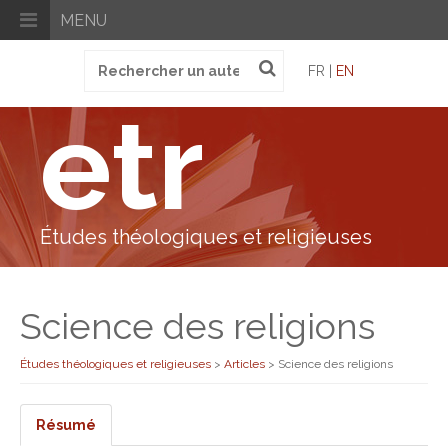
MENU
Recherche
FR |
EN
pour
:
etr
Études théologiques et religieuses
Science des religions
Études théologiques et religieuses
>
Articles
>
Science des religions
Résumé