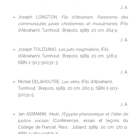
J. A.
Joseph LONGTON,
Fils d’Abraham. Panorama des
communautés juives chrétiennes et musulmanes
, (Fils
d’Abraham), Turnhout : Brepols, 1989. 20 cm. 264 p.
J. A.
Joseph TOLEDANO,
Les juifs maghrébins
, (Fils
d’Abraham), Turnhout : Brepols, 1989. 20 cm. 328 p.
ISBN 2-503-50032-3.
J. A.
Michel DELAHOUTRE,
Les sikhs
, (Fils d’Abraham),
Turnhout : Brepols, 1989. 20 cm. 260 p. ISBN 2-503-
50031-5.
J. A.
Jan ASSMANN,
Maât, l’Égypte pharaonique et l’idée de
justice sociale
, (Conférences, essais et leçons du
Collège de France), Paris : Julliard, 1989. 20 cm. 170 p.
ISBN 2-260-00671-X.