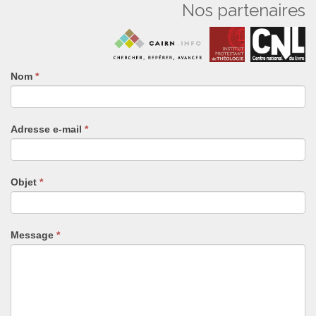
Nos partenaires
Nom
Si
*
vous
êtes
un
Adresse e-mail
*
humain,
ne
remplissez
pas
Objet
*
ce
champ.
Message
*