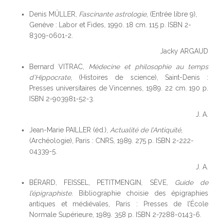
Denis MÜLLER,
Fascinante astrologie
, (Entrée libre 9),
Genève : Labor et Fides, 1990. 18 cm. 115 p. ISBN 2-
8309-0601-2.
Jacky ARGAUD
Bernard VITRAC,
Médecine et philosophie au temps
d’Hippocrate
, (Histoires de science), Saint-Denis :
Presses universitaires de Vincennes, 1989. 22 cm. 190 p.
ISBN 2-903981-52-3.
J. A.
Jean-Marie PAILLER (éd.),
Actualité de l’Antiquité
,
(Archéologie), Paris : CNRS, 1989. 275 p. ISBN 2-222-
04339-5.
J. A.
BÉRARD, FEISSEL, PETITMENGIN, SÈVE,
Guide de
l’épigraphiste
. Bibliographie choisie des épigraphies
antiques et médiévales, Paris : Presses de l’École
Normale Supérieure, 1989. 358 p. ISBN 2-7288-0143-6.