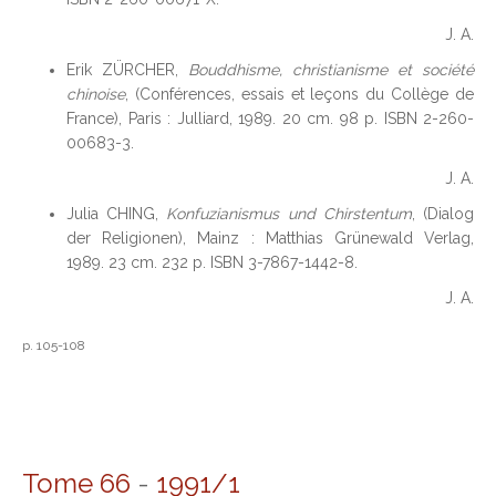
J. A.
Erik ZÜRCHER,
Bouddhisme, christianisme et société
chinoise
, (Conférences, essais et leçons du Collège de
France), Paris : Julliard, 1989. 20 cm. 98 p. ISBN 2-260-
00683-3.
J. A.
Julia CHING,
Konfuzianismus und Chirstentum
, (Dialog
der Religionen), Mainz : Matthias Grünewald Verlag,
1989. 23 cm. 232 p. ISBN 3-7867-1442-8.
J. A.
p. 105-108
Tome 66
-
1991/1