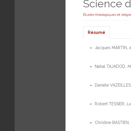
Science d
Études théologiques et religi
Résumé
Jacques MARTIN,
Nahal TAJADOD,
M
Danièle VAZEILLES
Robert TESSIER,
Le
Christine BASTIEN,