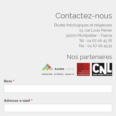
Contactez-nous
Études théologiques et religieuses
13, rue Louis Perrier
34000 Montpellier – France
Tél : 04 67 06 45 76
Fax : 04 67 06 45 91
Nos partenaires
Nom
Si
*
vous
êtes
un
Adresse e-mail
*
humain,
ne
remplissez