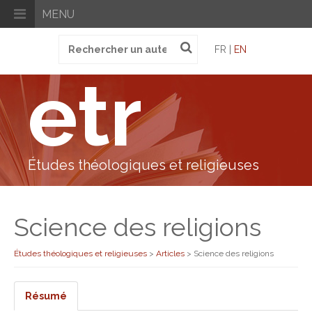
MENU
Recherche
FR |
EN
pour
:
etr
Études théologiques et religieuses
Science des religions
Études théologiques et religieuses
>
Articles
>
Science des religions
Résumé