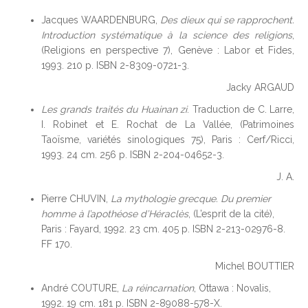
Jacques WAARDENBURG,
Des dieux qui se rapprochent.
Introduction systématique à la science des religions
,
(Religions en perspective 7), Genève : Labor et Fides,
1993. 210 p. ISBN 2-8309-0721-3.
Jacky ARGAUD
Les grands traités du Huainan zi
. Traduction de C. Larre,
I. Robinet et E. Rochat de La Vallée, (Patrimoines
Taoïsme, variétés sinologiques 75), Paris : Cerf/Ricci,
1993. 24 cm. 256 p. ISBN 2-204-04652-3.
J. A.
Pierre CHUVIN,
La mythologie grecque. Du premier
homme à l’apothéose d’Héraclès
, (L’esprit de la cité),
Paris : Fayard, 1992. 23 cm. 405 p. ISBN 2-213-02976-8.
FF 170.
Michel BOUTTIER
André COUTURE,
La réincarnation
, Ottawa : Novalis,
1992. 19 cm. 181 p. ISBN 2-89088-578-X.