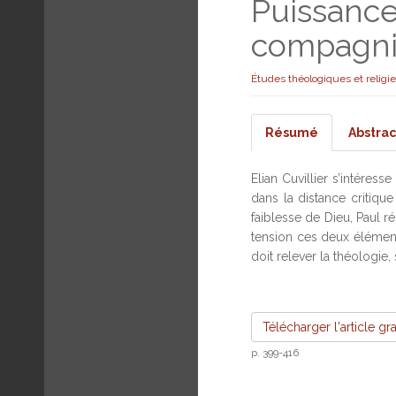
Puissance 
compagni
Études théologiques et religi
Résumé
Abstrac
Elian Cuvillier s’intéress
dans la distance critique
faiblesse de Dieu, Paul ré
tension ces deux éléments
doit relever la théologie
Télécharger l'article gr
p. 399-416