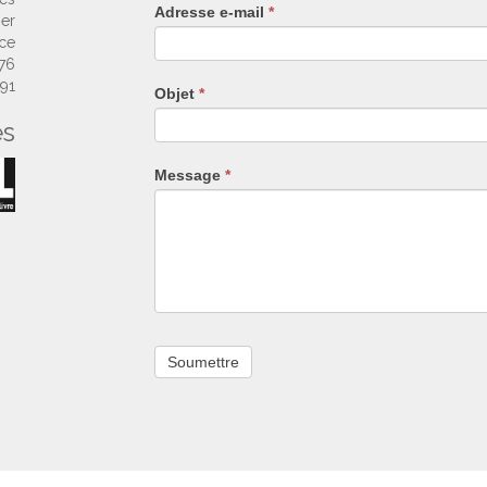
Adresse e-mail
*
humain,
ier
ne
nce
remplissez
 76
pas
 91
Objet
*
ce
es
champ.
Message
*