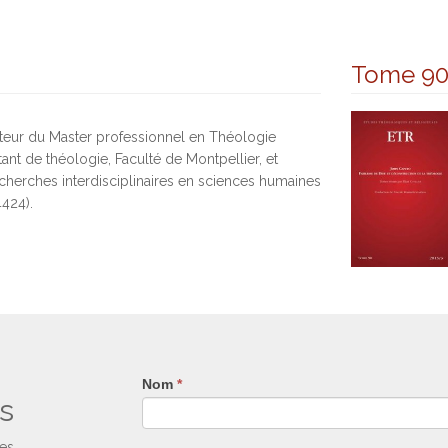
Tome 9
cteur du Master professionnel en Théologie
stant de théologie, Faculté de Montpellier, et
erches interdisciplinaires en sciences humaines
4424).
Nom
Si
*
s
vous
êtes
un
ses