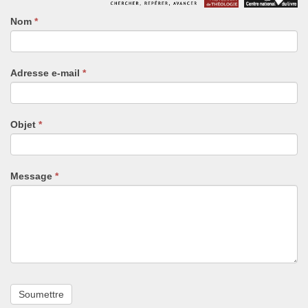
Nom
Si
*
vous
êtes
un
Adresse e-mail
*
humain,
ne
remplissez
pas
Objet
*
ce
champ.
Message
*