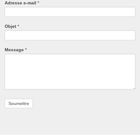
Adresse e-mail
*
humain,
ne
remplissez
pas
Objet
*
ce
champ.
Message
*