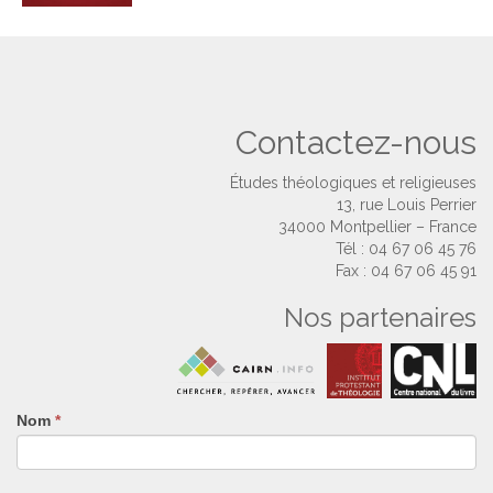
Contactez-nous
Études théologiques et religieuses
13, rue Louis Perrier
34000 Montpellier – France
Tél : 04 67 06 45 76
Fax : 04 67 06 45 91
Nos partenaires
Nom
Si
*
vous
êtes
un