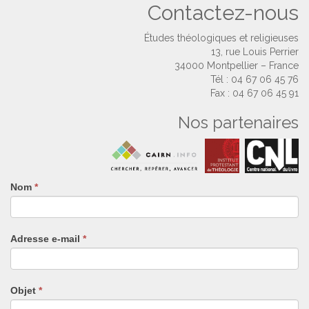
Contactez-nous
Études théologiques et religieuses
13, rue Louis Perrier
34000 Montpellier – France
Tél : 04 67 06 45 76
Fax : 04 67 06 45 91
Nos partenaires
Nom
Si
*
vous
êtes
un
Adresse e-mail
*
humain,
ne
remplissez
pas
Objet
*
ce