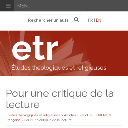
MENU
Recherche
FR |
EN
pour
:
etr
Études théologiques et religieuses
Pour une critique de la
lecture
Études théologiques et religieuses
>
Articles
>
SMYTH-FLORENTIN
Françoise
>
Pour une critique de la lecture