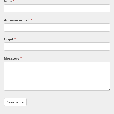
Nom
Si
*
vous
êtes
un
Adresse e-mail
*
humain,
ne
remplissez
pas
Objet
*
ce
champ.
Message
*