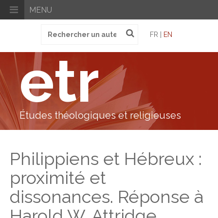
MENU
Recherche
FR |
EN
pour
:
etr
Études théologiques et religieuses
Philippiens et Hébreux :
proximité et
dissonances. Réponse à
Harold W. Attridge