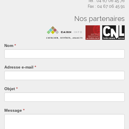
Tél : 04 67 06 45 76
Fax : 04 67 06 45 91
Nos partenaires
Nom
Si
*
vous
êtes
un
Adresse e-mail
*
humain,
ne
remplissez
pas
Objet
*
ce
champ.
Message
*