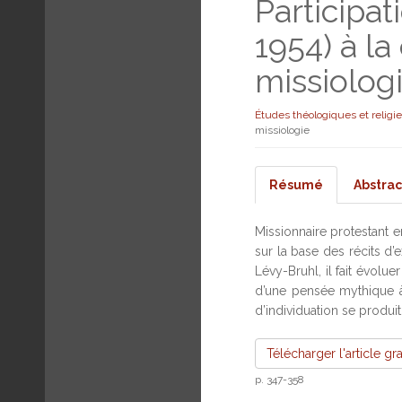
Participat
1954) à la
missiolog
Études théologiques et religi
missiologie
Résumé
Abstrac
Missionnaire protestant 
sur la base des récits d’
Lévy-Bruhl, il fait évolu
d’une pensée mythique à
d’individuation se produi
Télécharger l'article gr
p. 347-358