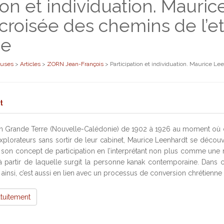
ion et individuation. Mauri
 croisée des chemins de l’e
ie
euses
>
Articles
>
ZORN Jean-François
>
Participation et individuation. Maurice Lee
t
en Grande Terre (Nouvelle-Calédonie) de 1902 à 1926 au moment où 
explorateurs sans sortir de leur cabinet, Maurice Leenhardt se décou
er son concept de participation en l’interprétant non plus comme une
 partir de laquelle surgit la personne kanak contemporaine. Dans c
t ainsi, c’est aussi en lien avec un processus de conversion chrétienne
atuitement