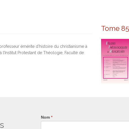
Tome 8
rofesseur émérite d’histoire du christianisme à
l’Institut Protestant de Théologie, Faculté de
Nom
Si
*
s
vous
êtes