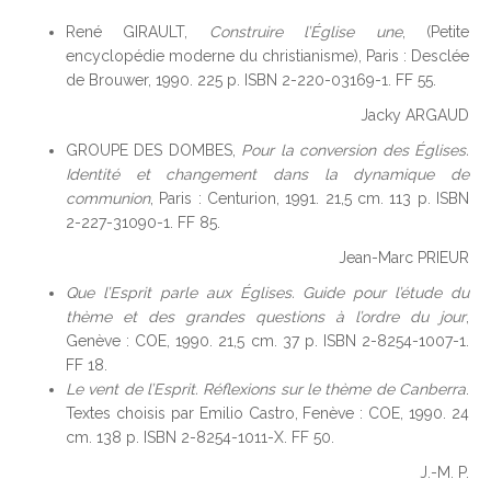
René GIRAULT,
Construire l’Église une
, (Petite
encyclopédie moderne du christianisme), Paris : Desclée
de Brouwer, 1990. 225 p. ISBN 2-220-03169-1. FF 55.
Jacky ARGAUD
GROUPE DES DOMBES,
Pour la conversion des Églises.
Identité et changement dans la dynamique de
communion
, Paris : Centurion, 1991. 21,5 cm. 113 p. ISBN
2-227-31090-1. FF 85.
Jean-Marc PRIEUR
Que l’Esprit parle aux Églises. Guide pour l’étude du
thème et des grandes questions à l’ordre du jour
,
Genève : COE, 1990. 21,5 cm. 37 p. ISBN 2-8254-1007-1.
FF 18.
Le vent de l’Esprit. Réflexions sur le thème de Canberra
.
Textes choisis par Emilio Castro, Fenève : COE, 1990. 24
cm. 138 p. ISBN 2-8254-1011-X. FF 50.
J.-M. P.