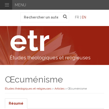
MENU
Recherche
FR |
EN
pour
:
etr
Études théologiques et religieuses
Œcuménisme
Études théologiques et religieuses
>
Articles
>
Œcuménisme
Résumé