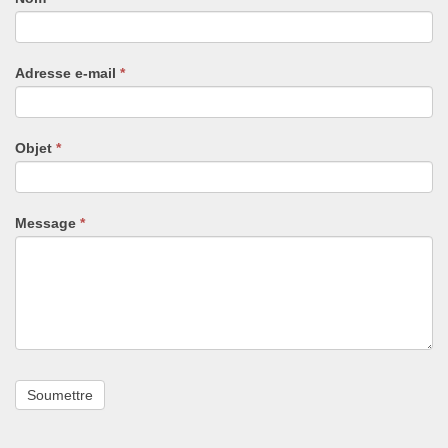
vous
êtes
un
Adresse e-mail
*
humain,
ne
remplissez
pas
Objet
*
ce
champ.
Message
*