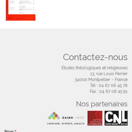
Contactez-nous
Études théologiques et religieuses
13, rue Louis Perrier
34000 Montpellier – France
Tél : 04 67 06 45 76
Fax : 04 67 06 45 91
Nos partenaires
Nom
Si
*