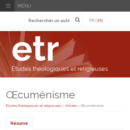
MENU
Recherche
FR |
EN
pour
:
etr
Études théologiques et religieuses
Œcuménisme
Études théologiques et religieuses
>
Articles
>
Œcuménisme
Résumé