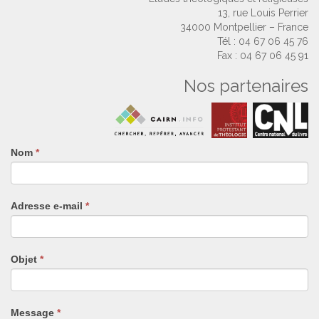
13, rue Louis Perrier
34000 Montpellier – France
Tél : 04 67 06 45 76
Fax : 04 67 06 45 91
Nos partenaires
Nom
Si
*
vous
êtes
un
Adresse e-mail
*
humain,
ne
remplissez
pas
Objet
*
ce
champ.
Message
*