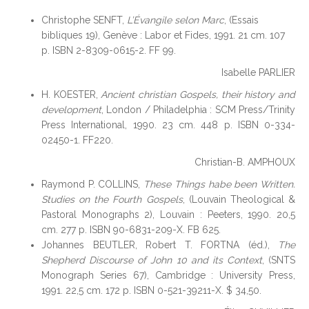
Christophe SENFT,
L’Évangile selon Marc
, (Essais
bibliques 19), Genève : Labor et Fides, 1991. 21 cm. 107
p. ISBN 2-8309-0615-2. FF 99.
Isabelle PARLIER
H. KOESTER,
Ancient christian Gospels, their history and
development
, London / Philadelphia : SCM Press/Trinity
Press International, 1990. 23 cm. 448 p. ISBN 0-334-
02450-1. FF220.
Christian-B. AMPHOUX
Raymond P. COLLINS,
These Things habe been Written.
Studies on the Fourth Gospels
, (Louvain Theological &
Pastoral Monographs 2), Louvain : Peeters, 1990. 20,5
cm. 277 p. ISBN 90-6831-209-X. FB 625.
Johannes BEUTLER, Robert T. FORTNA (éd.),
The
Shepherd Discourse of John 10 and its Context
, (SNTS
Monograph Series 67), Cambridge : University Press,
1991. 22,5 cm. 172 p. ISBN 0-521-39211-X. $ 34,50.