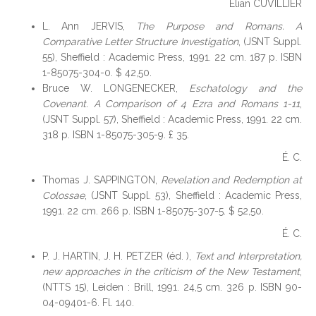
Élian CUVILLIER
L. Ann JERVIS,
The Purpose and Romans. A
Comparative Letter Structure Investigation
, (JSNT Suppl.
55), Sheffield : Academic Press, 1991. 22 cm. 187 p. ISBN
1-85075-304-0. $ 42,50.
Bruce W. LONGENECKER,
Eschatology and the
Covenant. A Comparison of 4 Ezra and Romans 1-11
,
(JSNT Suppl. 57), Sheffield : Academic Press, 1991. 22 cm.
318 p. ISBN 1-85075-305-9. £ 35.
É. C.
Thomas J. SAPPINGTON,
Revelation and Redemption at
Colossae
, (JSNT Suppl. 53), Sheffield : Academic Press,
1991. 22 cm. 266 p. ISBN 1-85075-307-5. $ 52,50.
É. C.
P. J. HARTIN, J. H. PETZER (éd. ),
Text and Interpretation,
new approaches in the criticism of the New Testament
,
(NTTS 15), Leiden : Brill, 1991. 24,5 cm. 326 p. ISBN 90-
04-09401-6. Fl. 140.