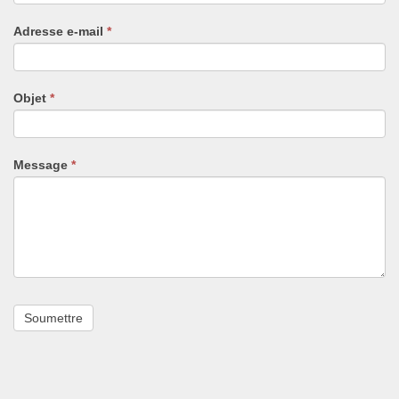
un
Adresse e-mail
*
humain,
ne
remplissez
pas
Objet
*
ce
champ.
Message
*