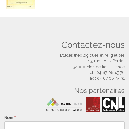
Contactez-nous
Études théologiques et religieuses
13, rue Louis Perrier
34000 Montpellier – France
Tél : 04 67 06 45 76
Fax : 04 67 06 45 91
Nos partenaires
Nom
Si
*
vous
êtes