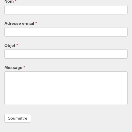
Nom
Si
*
vous
êtes
un
Adresse e-mail
*
humain,
ne
remplissez
pas
Objet
*
ce
champ.
Message
*