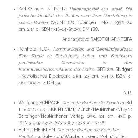
Karl-Wilhelm NIEBUHR,
Heidenapostel aus Israel. Die
jüdische Identität des Paulus nach ihrer Darstellung in
seinen Briefen
, (WUNT 62), Tübingen : Mohr, 1992. 24
cm. 234 p. ISBN 3-16-145892-3. DM 188.
Andrianjatovo RAKOTOHARINTSIFA
Reinhold RECK,
Kommunikation und Gemeindeaufbau.
Eine Studie zu Entstehung, Leben und Wachstum
paulinischer Gemeinden in den
Kommunikationsstrukturen der Antike
, (SBB 22), Stuttgart
: Katholisches Bibekwerk, 1991. 23 cm. 354 p. ISBN 3-
460-00221-2. DM 39.
A. R.
Wolfgang SCHRAGE,
Der erste Brief an die Korinther
. Bd
1 :
Kor 1,1-6,11
, (EKK NT VII/1), Zürich/Neukirchen/Vluyn :
Benzinger/Neukirchener Verlag, 1991. 24 cm. 436 p.
ISBN 3-545-23121-6/3-7887-1376-X. FS 118.
Helmut MERKLEIN,
Der erste Brief an die Korinther.
Kapitel 1-4
, Gütersloh/Würzburg : Gerd Mohn/Echter,