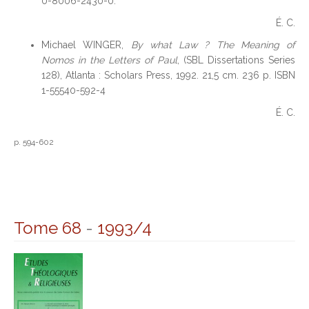
0-8006-2430-0.
É. C.
Michael WINGER,
By what Law ? The Meaning of
Nomos in the Letters of Paul
, (SBL Dissertations Series
128), Atlanta : Scholars Press, 1992. 21,5 cm. 236 p. ISBN
1-55540-592-4
É. C.
p. 594-602
Tome 68
-
1993/4