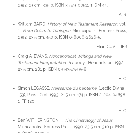
1992. 19 cm. 335 p. ISBN 3-579-00511-1. DM 44.
A. R.
William BAIRD,
History of New Testament Research
, vol.
1 :
From Deism to Tübingen
, Minneapolis : Fortress Press,
1992. 23,5 cm. 450 p. ISBN 0-8006-2626-5.
Élian CUVILLIER
Craig A. EVANS,
Noncanonical Writings and New
Testament Interpretation
, Peabody : Hendrickson, 1992.
23,5 cm. 281 p. ISBN 0-943575-95-8.
É. C.
Simon LÉGASSE,
Naissance du baptême
, (Lectio Divina
153), Paris : Cerf, 1993. 21,5 cm. 174 p. ISBN 2-204-04698-
1. FF 120.
É. C.
Ben WITHERINGTON III,
The Christology of Jesus
,
Minneapolis : Fortress Press, 1990. 23,5 cm. 310 p. ISBN