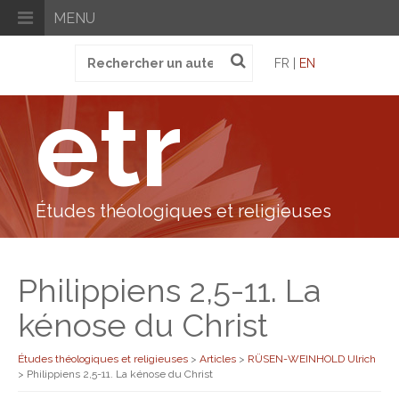
MENU
Recherche
FR |
EN
pour
:
etr
Études théologiques et religieuses
Philippiens 2,5-11. La
kénose du Christ
Études théologiques et religieuses
>
Articles
>
RÜSEN-WEINHOLD Ulrich
>
Philippiens 2,5-11. La kénose du Christ