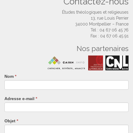
Contactez-nous
Études théologiques et religieuses
13, rue Louis Perrier
34000 Montpellier – France
Tél : 04 67 06 45 76
Fax : 04 67 06 45 91
Nos partenaires
Nom
Si
*
vous
êtes
un
Adresse e-mail
*
humain,
ne
remplissez
pas
Objet
*
ce
champ.