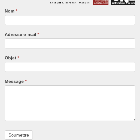
Nom
Si
*
vous
êtes
un
Adresse e-mail
*
humain,
ne
remplissez
pas
Objet
*
ce
champ.
Message
*