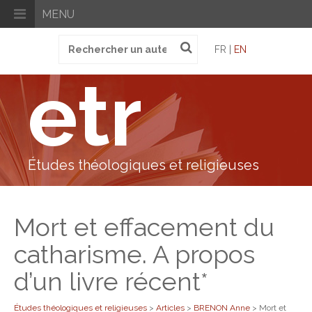
MENU
Recherche
FR |
EN
pour
:
etr
Études théologiques et religieuses
Mort et effacement du
catharisme. A propos
d’un livre récent*
Études théologiques et religieuses
>
Articles
>
BRENON Anne
>
Mort et