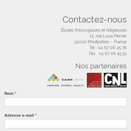
Contactez-nous
Études théologiques et religieuses
13, rue Louis Perrier
34000 Montpellier – France
Tél : 04 67 06 45 76
Fax : 04 67 06 45 91
Nos partenaires
Nom
Si
*
vous
êtes
un
Adresse e-mail
*
humain,
ne
remplissez