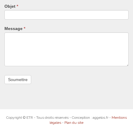
pas
Objet
*
ce
champ.
Message
*
Copyright © ETR - Tous droits réservés - Conception : aggelos.fr -
Mentions
légales
-
Plan du site