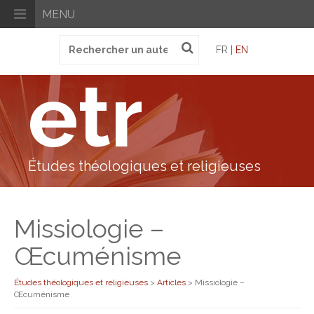
MENU
Recherche
FR |
EN
pour
:
etr
Études théologiques et religieuses
Missiologie –
Œcuménisme
Études théologiques et religieuses
>
Articles
>
Missiologie –
Œcuménisme