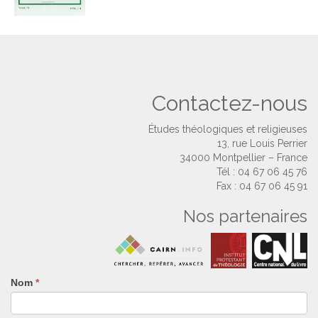
Contactez-nous
Études théologiques et religieuses
13, rue Louis Perrier
34000 Montpellier – France
Tél : 04 67 06 45 76
Fax : 04 67 06 45 91
Nos partenaires
Nom
Si
*
vous
êtes