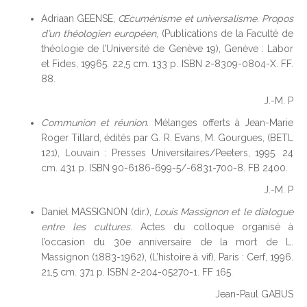
Adriaan GEENSE,
Œcuménisme et universalisme. Propos
d’un théologien européen
, (Publications de la Faculté de
théologie de l’Université de Genève 19), Genève : Labor
et Fides, 19965. 22,5 cm. 133 p. ISBN 2-8309-0804-X. FF.
88.
J.-M. P
Communion et réunion
. Mélanges offerts à Jean-Marie
Roger Tillard, édités par G. R. Evans, M. Gourgues, (BETL
121), Louvain : Presses Universitaires/Peeters, 1995. 24
cm. 431 p. ISBN 90-6186-699-5/-6831-700-8. FB 2400.
J.-M. P
Daniel MASSIGNON (dir.),
Louis Massignon et le dialogue
entre les cultures
. Actes du colloque organisé à
l’occasion du 30e anniversaire de la mort de L.
Massignon (1883-1962), (L’histoire à vif), Paris : Cerf, 1996.
21,5 cm. 371 p. ISBN 2-204-05270-1. FF 165.
Jean-Paul GABUS