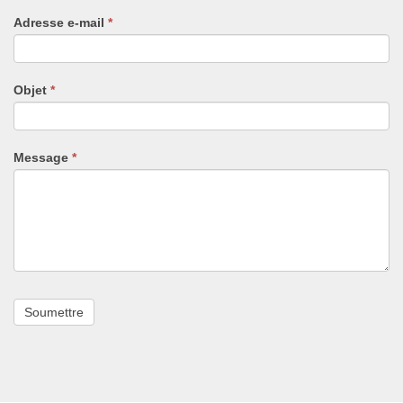
un
Adresse e-mail
*
humain,
ne
remplissez
pas
Objet
*
ce
champ.
Message
*