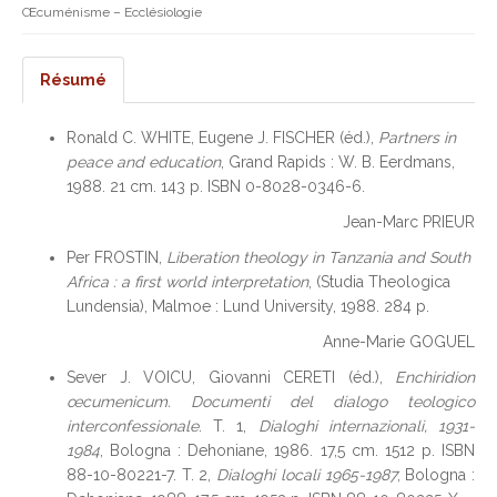
Œcuménisme – Ecclésiologie
Résumé
Ronald C. WHITE, Eugene J. FISCHER (éd.),
Partners in
peace and education
, Grand Rapids : W. B. Eerdmans,
1988. 21 cm. 143 p. ISBN 0-8028-0346-6.
Jean-Marc PRIEUR
Per FROSTIN,
Liberation theology in Tanzania and South
Africa : a first world interpretation
, (Studia Theologica
Lundensia), Malmoe : Lund University, 1988. 284 p.
Anne-Marie GOGUEL
Sever J. VOICU, Giovanni CERETI (éd.),
Enchiridion
œcumenicum. Documenti del dialogo teologico
interconfessionale
. T. 1,
Dialoghi internazionali, 1931-
1984
, Bologna : Dehoniane, 1986. 17,5 cm. 1512 p. ISBN
88-10-80221-7. T. 2,
Dialoghi locali 1965-1987
, Bologna :