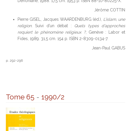
Dehoniane, 1988. 17,5 cm. 1953 p. ISBN 88-10-80225-X.
Jérôme COTTIN
Pierre GISEL, Jacques WAARDENBURG (éd.),
L’islam, une
religion
. Suivi d’un débat :
Quels types d’approches
requiert le phénomène religieux ?
, Genève : Labor et
Fides, 1989. 31,5 cm. 154 p. ISBN 2-8309-0134-7.
Jean-Paul GABUS
p. 292-296
Tome 65
-
1990/2