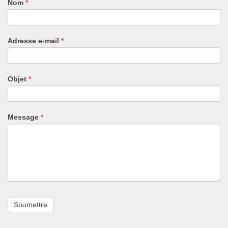
Nom
Si
*
vous
êtes
un
Adresse e-mail
*
humain,
ne
remplissez
pas
Objet
*
ce
champ.
Message
*