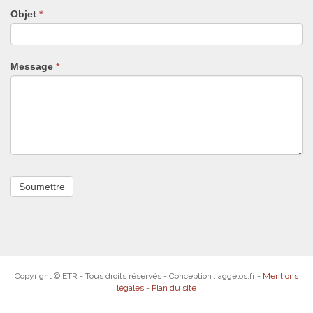
pas
Objet
*
ce
champ.
Message
*
Copyright © ETR - Tous droits réservés - Conception : aggelos.fr -
Mentions
légales
-
Plan du site