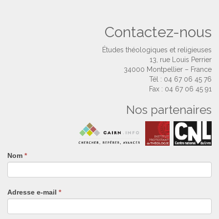
Contactez-nous
Études théologiques et religieuses
13, rue Louis Perrier
34000 Montpellier – France
Tél : 04 67 06 45 76
Fax : 04 67 06 45 91
Nos partenaires
Nom
Si
*
vous
êtes
un
Adresse e-mail
*
humain,
ne
remplissez