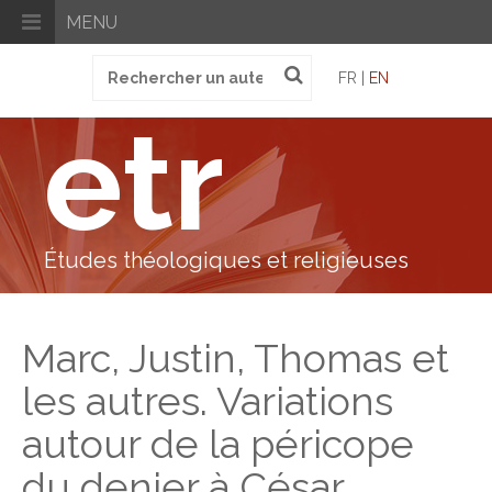
MENU
Recherche
FR |
EN
pour
:
etr
Études théologiques et religieuses
Marc, Justin, Thomas et
les autres. Variations
autour de la péricope
du denier à César