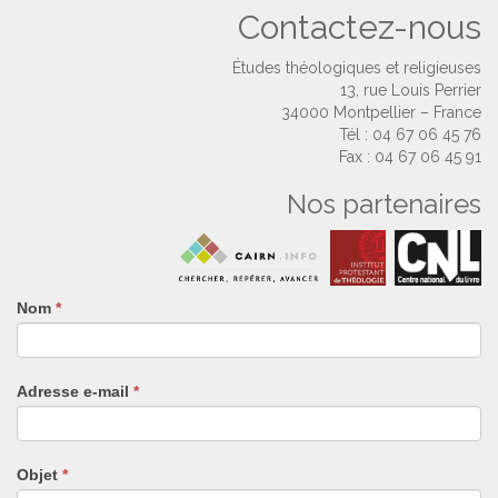
Contactez-nous
Études théologiques et religieuses
13, rue Louis Perrier
34000 Montpellier – France
Tél : 04 67 06 45 76
Fax : 04 67 06 45 91
Nos partenaires
Nom
Si
*
vous
êtes
un
Adresse e-mail
*
humain,
ne
remplissez
pas
Objet
*
ce