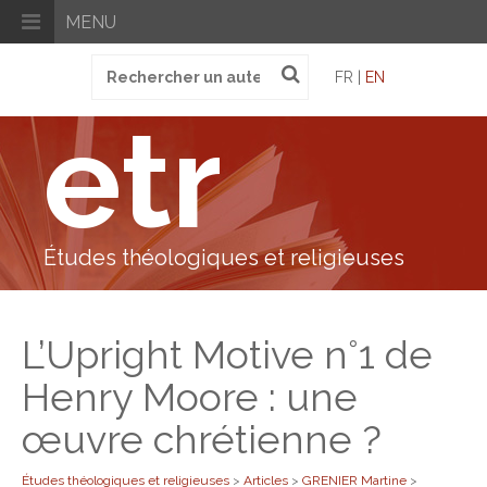
MENU
Recherche
FR |
EN
pour
:
etr
Études théologiques et religieuses
L’Upright Motive n°1 de
Henry Moore : une
œuvre chrétienne ?
Études théologiques et religieuses
>
Articles
>
GRENIER Martine
>