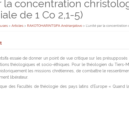
r la concentration christol
ale de 1 Co 2,1-5)
euses
>
Articles
>
RAKOTOHARINTSIFA Andrianjatovo
>
L’unité par la concentration
t
tsifa essaie de donner un point de vue critique sur les présupposés 
ations théologiques et socio-éthiques. Pour le théologien du Tiers-Mo
historiquement les missions chrétiennes, de combattre le ressentiment 
ement libérateur.
ue des Facultés de théologie des pays latins d’Europe « Quand la t