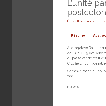
L’unité pa
postcoloni
Études théologiques et religi
Résumé
Abstrac
Andrianjatovo Rakotoharin
de 1 Co 2,1-5 des orient
du passé est de resituer 
Crucifié un point de ralli
Communication au colloq
2001).
p. 339-350