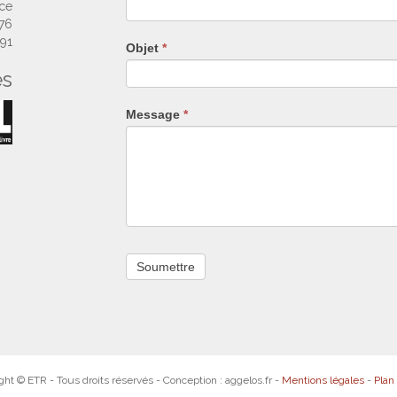
ne
nce
remplissez
 76
pas
 91
Objet
*
ce
es
champ.
Message
*
ght © ETR - Tous droits réservés - Conception : aggelos.fr -
Mentions légales
-
Plan