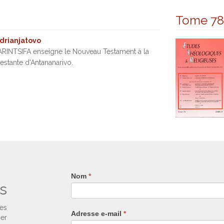
Tome 78
rianjatovo
INTSIFA enseigne le Nouveau Testament à la
estante d'Antananarivo.
Nom
Si
*
s
vous
êtes
un
ses
Adresse e-mail
*
humain,
ier