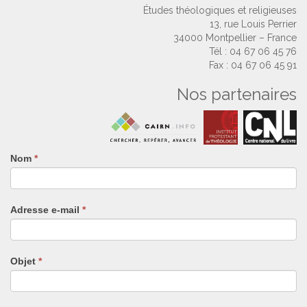
Études théologiques et religieuses
13, rue Louis Perrier
34000 Montpellier – France
Tél : 04 67 06 45 76
Fax : 04 67 06 45 91
Nos partenaires
Nom
Si
*
vous
êtes
un
Adresse e-mail
*
humain,
ne
remplissez
pas
Objet
*
ce
champ.