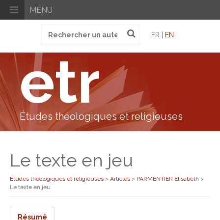
MENU
Recherche
FR |
EN
pour
:
etr
Études théologiques et religieuses
Le texte en jeu
Études théologiques et religieuses
>
Articles
>
PARMENTIER Elisabeth
>
Le texte en jeu
Résumé