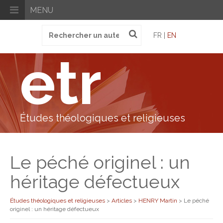
MENU
Recherche
FR |
EN
pour
:
etr
Études théologiques et religieuses
Le péché originel : un
héritage défectueux
Études théologiques et religieuses
>
Articles
>
HENRY Martin
>
Le péché
originel : un héritage défectueux