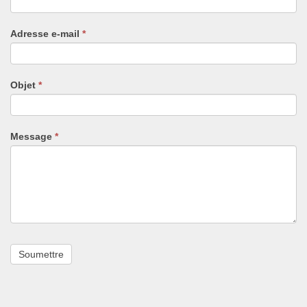
êtes
un
Adresse e-mail
*
humain,
ne
remplissez
pas
Objet
*
ce
champ.
Message
*