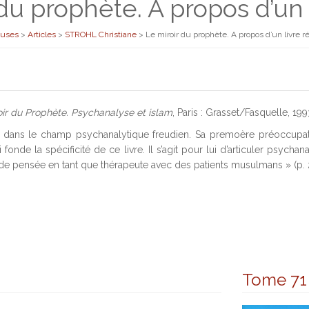
du prophète. A propos d’un 
euses
>
Articles
>
STROHL Christiane
>
Le miroir du prophète. A propos d’un livre r
oir du Prophète. Psychanalyse et islam
, Paris : Grasset/Fasquelle, 19
e dans le champ psychanalytique freudien. Sa premoère préoccupati
 fonde la spécificité de ce livre. Il s’agit pour lui d’articuler psyc
 pensée en tant que thérapeute avec des patients musulmans » (p. 2
Tome 71