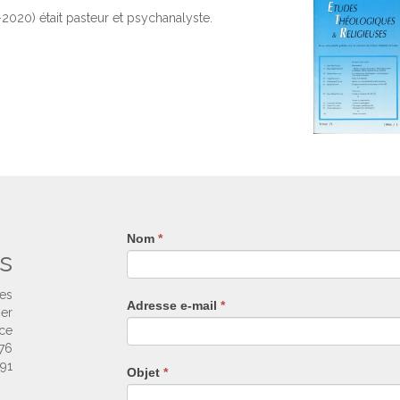
2020) était pasteur et psychanalyste.
Nom
Si
*
s
vous
êtes
un
ses
Adresse e-mail
*
humain,
ier
ne
nce
remplissez
 76
pas
 91
Objet
*
ce
champ.