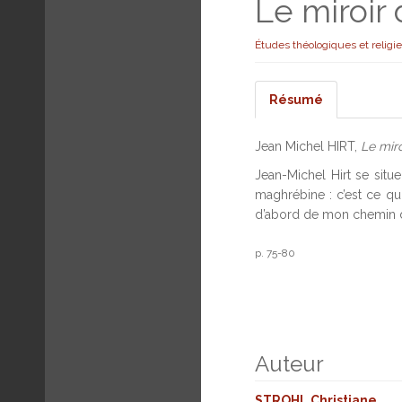
Le miroir 
Études théologiques et religi
Résumé
Jean Michel HIRT,
Le mir
Jean-Michel Hirt se situ
maghrébine : c’est ce qui
d’abord de mon chemin de
p. 75-80
Auteur
STROHL Christiane