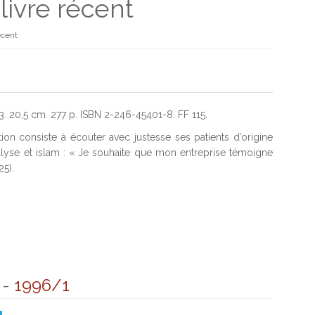
livre récent
écent
93. 20,5 cm. 277 p. ISBN 2-246-45401-8. FF 115.
on consiste à écouter avec justesse ses patients d’origine
hanalyse et islam : « Je souhaite que mon entreprise témoigne
5).
-
1996/1