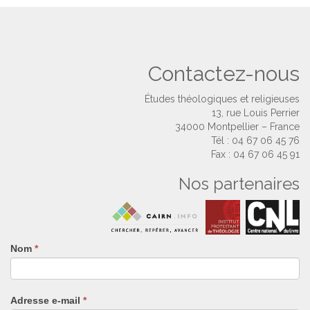
Contactez-nous
Études théologiques et religieuses
13, rue Louis Perrier
34000 Montpellier – France
Tél : 04 67 06 45 76
Fax : 04 67 06 45 91
Nos partenaires
Nom
Si
*
vous
êtes
un
Adresse e-mail
*
humain,