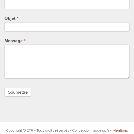
ne
remplissez
pas
Objet
*
ce
champ.
Message
*
Copyright © ETR - Tous droits réservés - Conception : aggelos.fr -
Mentions