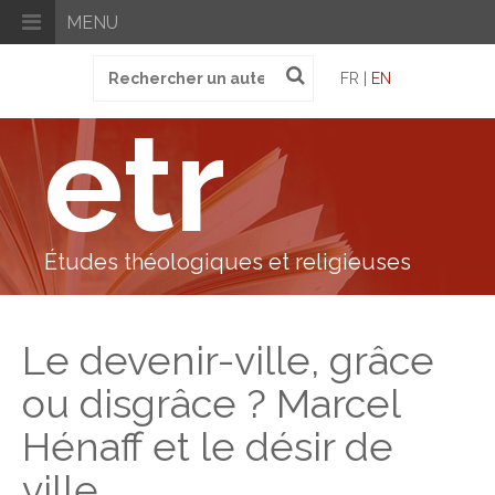
MENU
Recherche
FR |
EN
pour
:
etr
Études théologiques et religieuses
Le devenir-ville, grâce
ou disgrâce ? Marcel
Hénaff et le désir de
ville