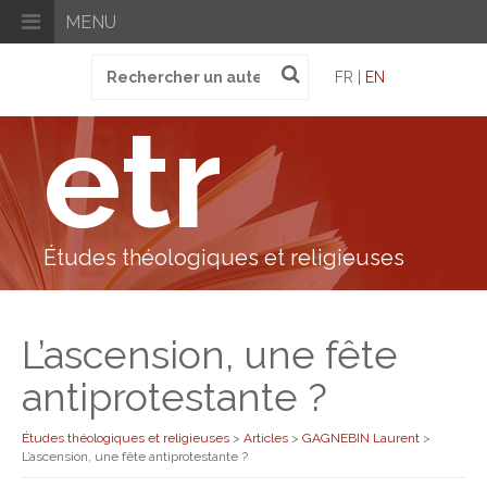
MENU
Recherche
FR |
EN
pour
:
etr
Études théologiques et religieuses
L’ascension, une fête
antiprotestante ?
Études théologiques et religieuses
>
Articles
>
GAGNEBIN Laurent
>
L’ascension, une fête antiprotestante ?