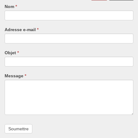
Nom
Si
*
vous
êtes
un
Adresse e-mail
*
humain,
ne
remplissez
pas
Objet
*
ce
champ.
Message
*