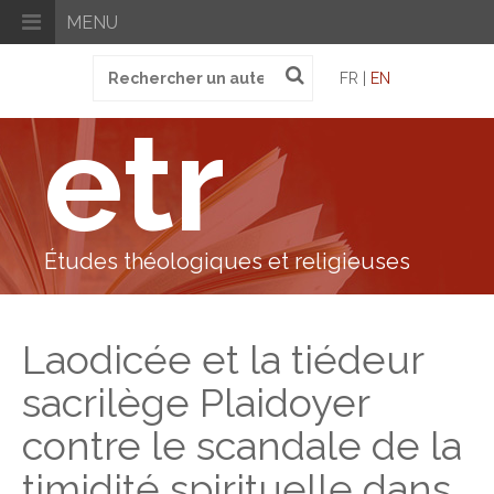
MENU
Recherche
FR |
EN
pour
:
etr
Études théologiques et religieuses
Laodicée et la tiédeur
sacrilège Plaidoyer
contre le scandale de la
timidité spirituelle dans