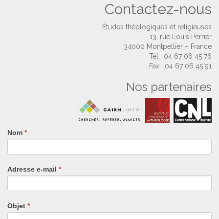
Contactez-nous
Études théologiques et religieuses
13, rue Louis Perrier
34000 Montpellier – France
Tél : 04 67 06 45 76
Fax : 04 67 06 45 91
Nos partenaires
Nom
Si
*
vous
êtes
un
Adresse e-mail
*
humain,
ne
remplissez
pas
Objet
*
ce