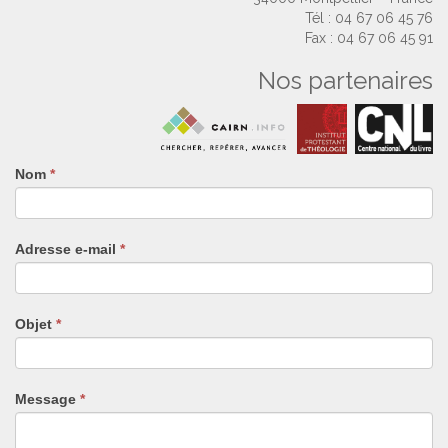
Tél : 04 67 06 45 76
Fax : 04 67 06 45 91
Nos partenaires
Nom
Si
*
vous
êtes
un
Adresse e-mail
*
humain,
ne
remplissez
pas
Objet
*
ce
champ.
Message
*