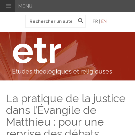
MENU
Recherche
FR |
EN
pour
:
etr
Études théologiques et religieuses
La pratique de la justice
dans l’Évangile de
Matthieu : pour une
reprise des débats