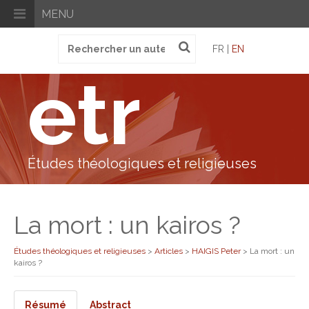
MENU
Recherche
FR |
EN
pour
:
etr
Études théologiques et religieuses
La mort : un kairos ?
Études théologiques et religieuses
>
Articles
>
HAIGIS Peter
>
La mort : un
kairos ?
Résumé
Abstract