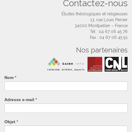
Contactez-nous
Études théologiques et religieuses
13, rue Louis Perrier
34000 Montpellier – France
Tél : 04 67 06 45 76
Fax : 04 67 06 45 91
Nos partenaires
Nom
Si
*
vous
êtes
un
Adresse e-mail
*
humain,
ne
remplissez
pas
Objet
*
ce
champ.