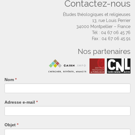
Contactez-nous
Études théologiques et religieuses
13, rue Louis Perrier
34000 Montpellier – France
Tél : 04 67 06 45 76
Fax : 04 67 06 45 91
Nos partenaires
Nom
Si
*
vous
êtes
un
Adresse e-mail
*
humain,
ne
remplissez
pas
Objet
*
ce
champ.