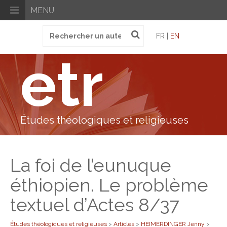
MENU
Recherche
FR |
EN
pour
:
etr
Études théologiques et religieuses
La foi de l’eunuque
éthiopien. Le problème
textuel d’Actes 8/37
Études théologiques et religieuses
>
Articles
>
HEIMERDINGER Jenny
>