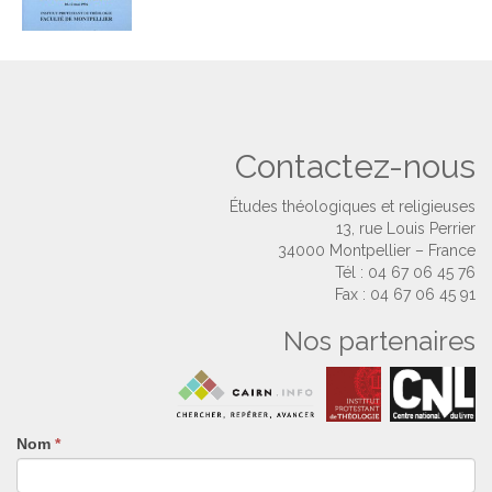
Contactez-nous
Études théologiques et religieuses
13, rue Louis Perrier
34000 Montpellier – France
Tél : 04 67 06 45 76
Fax : 04 67 06 45 91
Nos partenaires
Nom
Si
*
vous
êtes