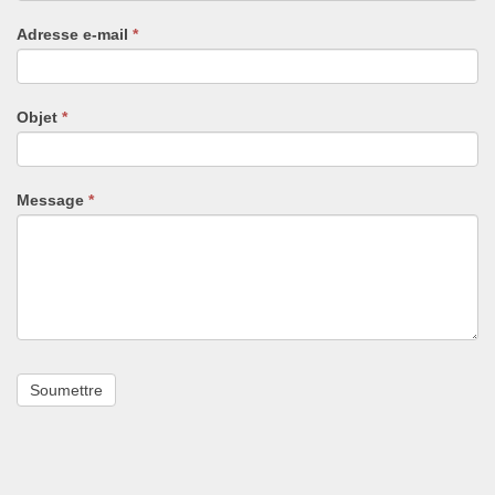
un
Adresse e-mail
*
humain,
ne
remplissez
pas
Objet
*
ce
champ.
Message
*