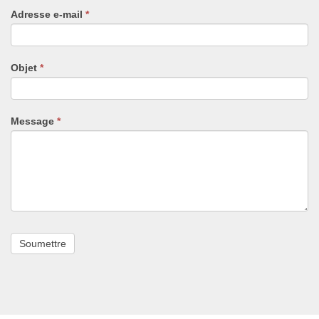
un
Adresse e-mail
*
humain,
ne
remplissez
pas
Objet
*
ce
champ.
Message
*