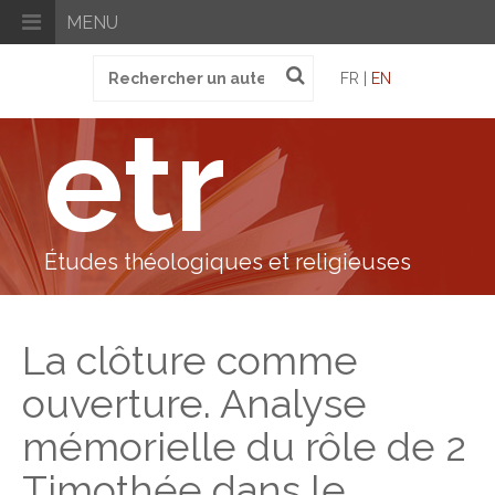
MENU
Recherche
FR |
EN
pour
:
etr
Études théologiques et religieuses
La clôture comme
ouverture. Analyse
mémorielle du rôle de 2
Timothée dans le