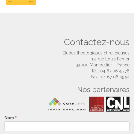
Contactez-nous
Études théologiques et religieuses
13, rue Louis Perrier
34000 Montpellier – France
Tél : 04 67 06 45 76
Fax : 04 67 06 45 91
Nos partenaires
Nom
Si
*
vous
êtes