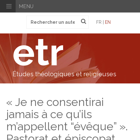
MENU
Recherche
FR |
EN
pour
:
etr
Études théologiques et religieuses
« Je ne consentirai
jamais à ce qu’ils
m’appellent “évêque” ».
Pastorat et épiscopat