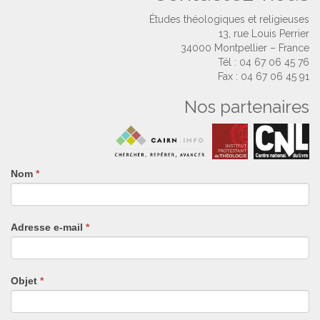
Études théologiques et religieuses
13, rue Louis Perrier
34000 Montpellier – France
Tél : 04 67 06 45 76
Fax : 04 67 06 45 91
Nos partenaires
Nom
Si
*
vous
êtes
un
Adresse e-mail
*
humain,
ne
remplissez
pas
Objet
*
ce
champ.