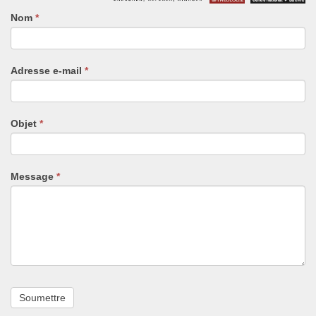
Nom
Si
*
vous
êtes
un
Adresse e-mail
*
humain,
ne
remplissez
pas
Objet
*
ce
champ.
Message
*