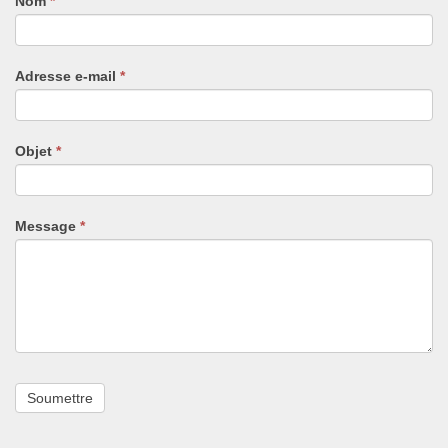
Nom
Si
*
vous
êtes
un
Adresse e-mail
*
humain,
ne
remplissez
pas
Objet
*
ce
champ.
Message
*