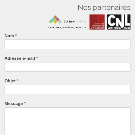
Nos partenaires
Nom
Si
*
vous
êtes
un
Adresse e-mail
*
humain,
ne
remplissez
pas
Objet
*
ce
champ.
Message
*