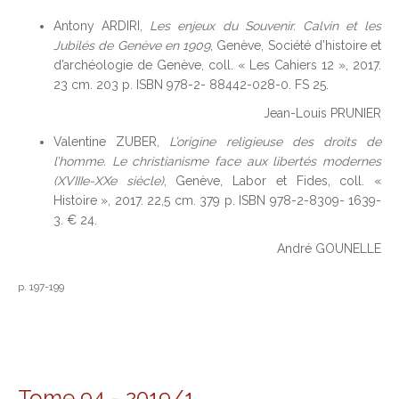
Antony ARDIRI,
Les enjeux du Souvenir. Calvin et les
Jubilés de Genève en 1909
, Genève, Société d’histoire et
d’archéologie de Genève, coll. « Les Cahiers 12 », 2017.
23 cm. 203 p. ISBN 978-2- 88442-028-0. FS 25.
Jean-Louis PRUNIER
Valentine ZUBER,
L’origine religieuse des droits de
l’homme. Le christianisme face aux libertés modernes
(XVIIIe-XXe siècle)
, Genève, Labor et Fides, coll. «
Histoire », 2017. 22,5 cm. 379 p. ISBN 978-2-8309- 1639-
3. € 24.
André GOUNELLE
p. 197-199
Tome 94
-
2019/1