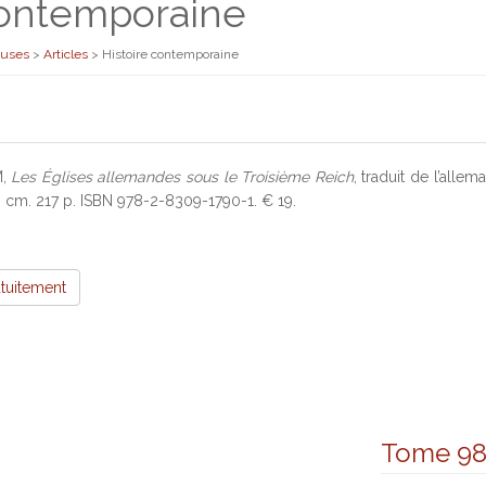
contemporaine
euses
>
Articles
>
Histoire contemporaine
M,
Les Églises allemandes sous le Troisième Reich
, traduit de l’allem
0 cm. 217 p. ISBN 978-2-8309-1790-1. € 19.
atuitement
Tome 9