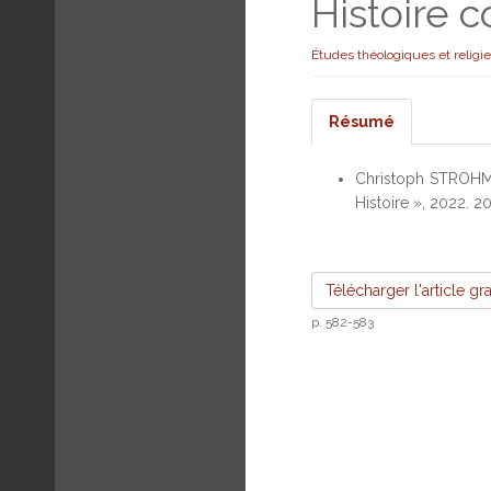
Histoire 
Études théologiques et religi
Résumé
Christoph STROH
Histoire », 2022. 2
Télécharger l'article gr
p. 582-583